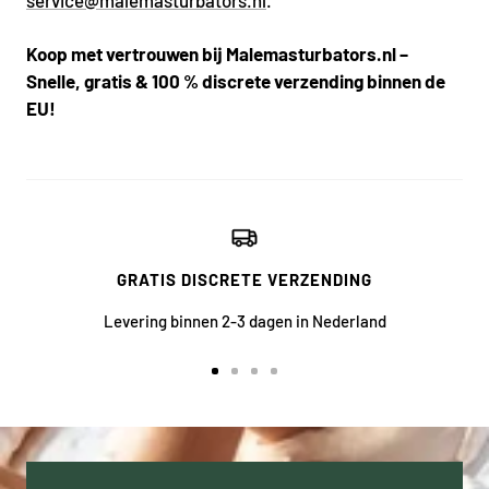
service@malemasturbators.nl
.
Koop met vertrouwen bij Malemasturbators.nl –
Snelle, gratis & 100 % discrete verzending binnen de
EU!
GRATIS DISCRETE VERZENDING
Levering binnen 2-3 dagen in Nederland
Ga
Ga
Ga
Ga
naar
naar
naar
naar
dia
dia
dia
dia
1
2
3
4