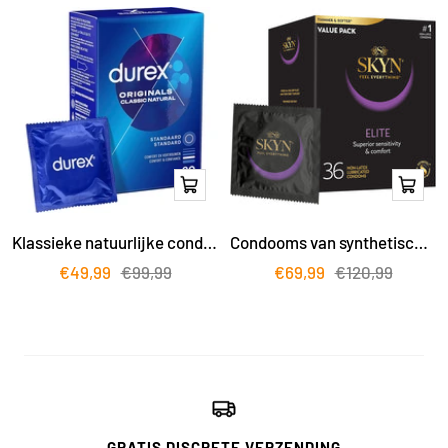
In
In
winkelwagen
winke
Klassieke natuurlijke condooms, verpakking van 20 stuks
Condooms van synthetisch polyisopreen van topkwaliteit, latexvrij, verpakking van 36 stuks
Actieprijs
Reguliere
Actieprijs
Reguliere
€49,99
€99,99
€69,99
€120,99
prijs
prijs
GRATIS DISCRETE VERZENDING