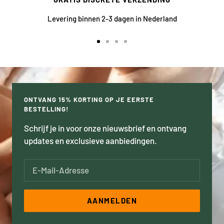
Levering binnen 2-3 dagen in Nederland
Ga
Ga
Ga
Ga
naar
naar
naar
naar
dia
dia
dia
dia
1
2
3
4
ONTVANG 15% KORTING OP JE EERSTE
BESTELLING!
Schrijf je in voor onze nieuwsbrief en ontvang
updates en exclusieve aanbiedingen.
E-Mail-Adresse
AANMELDEN